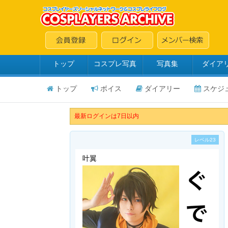
トップ
コスプレ写真
写真集
ダイア
トップ
ボイス
ダイアリー
スケジ
最新ログインは7日以内
レベル23
叶翼