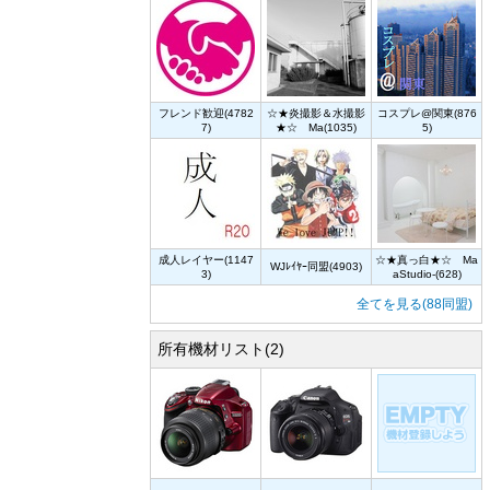
フレンド歓迎(4782
☆★炎撮影＆水撮影
コスプレ@関東(876
7)
★☆ Ma(1035)
5)
成人レイヤー(1147
☆★真っ白★☆ Ma
WJﾚｲﾔｰ同盟(4903)
3)
aStudio-(628)
全てを見る(88同盟)
所有機材リスト(2)