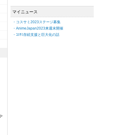
マイニュース
・コスサミ2023ステージ募集
・AnimeJapan2023来週末開催
・ｺｽｻﾐ存続支援と巨大化の話
や