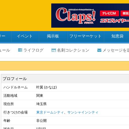
リー
イベント
掲示板
フリーマーケット
知恵袋
ュール
ライフログ
名刺コレクション
メッセージを
プロフィール
ハンドルネーム
叶翼 (かなは)
活動地域
関東
現住所
埼玉県
行きつけの会場
東京ドームシティ
、
サンシャインシティ
年齢
非公開