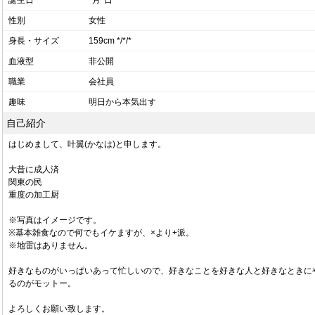
誕生日
*月*日
性別
女性
身長・サイズ
159cm */*/*
血液型
非公開
職業
会社員
趣味
明日から本気出す
自己紹介
はじめまして、叶翼(かなは)と申します。
大昔に成人済
関東の民
重度の加工厨
※写真はイメージです。
※基本雑食なので何でもイケますが、×より+派。
※地雷はありません。
好きなものがいっぱいあって忙しいので、好きなことを好きな人と好きなときに
るのがモットー。
よろしくお願い致します。