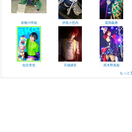
有栖川帝統
伊黒小芭内
冨岡義勇
知念実也
天城燐音
西木野真姫
もっと