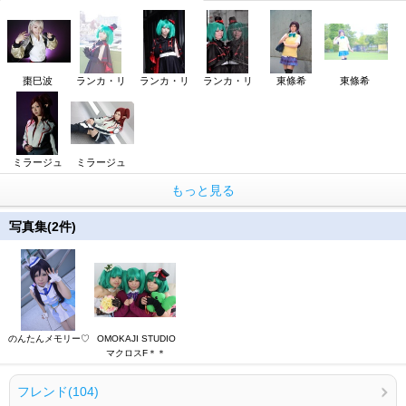
棗巳波
ランカ・リ
ランカ・リ
ランカ・リ
東條希
東條希
ミラージュ
ミラージュ
もっと見る
写真集(2件)
のんたんメモリー♡
OMOKAJI STUDIO
マクロスF＊＊
フレンド(104)