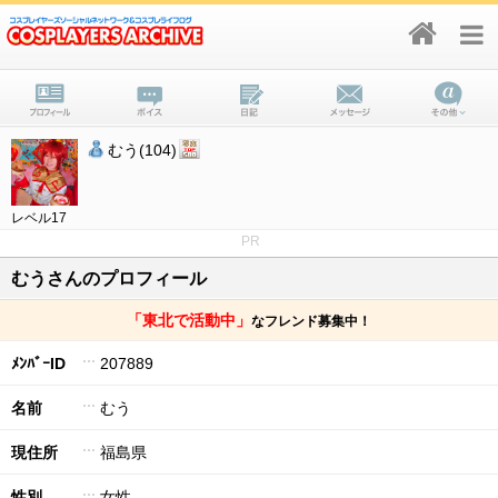
むう(104)
レベル17
PR
むうさんのプロフィール
「東北で活動中」
なフレンド募集中！
ﾒﾝﾊﾞｰID
207889
名前
むう
現住所
福島県
性別
女性