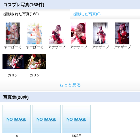
コスプレ写真(168件)
撮影された写真(168)
撮影した写真(0)
すーぱーそ
すーぱーそ
アナザーブ
アナザーブ
アナザーブ
アナザーブ
カリン
カリン
もっと見る
写真集(20件)
h
;
確認用