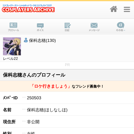
保科志穂(130)
レベル22
PR
保科志穂さんのプロフィール
「ロケ行きましょう」
なフレンド募集中！
ﾒﾝﾊﾞｰID
250503
名前
保科志穂(ほしなしほ)
現住所
非公開
性別
女性