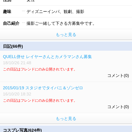
趣味
ディズニーインパ、観劇、撮影
自己紹介
撮影ご一緒して下さる方募集中です。
もっと見る
日記(66件)
QUELL併せ レイヤーさんとカメラマンさん募集
18/10/26 21:48
この日記はフレンドにのみ公開されています。
コメント(0)
2015/01/19 スタジオでタイバニ＆ゾンゼロ
16/10/20 18:32
この日記はフレンドにのみ公開されています。
コメント(0)
もっと見る
コスプレ写真(624件)