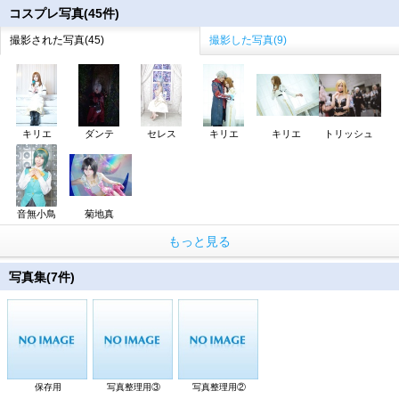
コスプレ写真(45件)
撮影された写真(45)
撮影した写真(9)
キリエ
ダンテ
セレス
キリエ
キリエ
トリッシュ
音無小鳥
菊地真
もっと見る
写真集(7件)
保存用
写真整理用③
写真整理用②