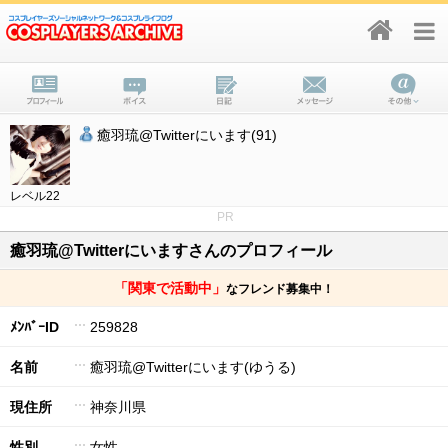
癒羽琉@Twitterにいます(91)
レベル22
PR
癒羽琉@Twitterにいますさんのプロフィール
「関東で活動中」
なフレンド募集中！
ﾒﾝﾊﾞｰID
259828
名前
癒羽琉@Twitterにいます(ゆうる)
現住所
神奈川県
性別
女性