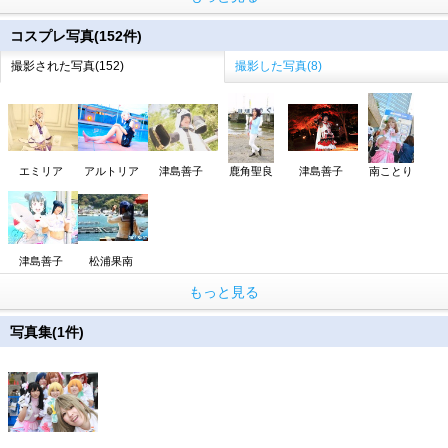
コスプレ写真(152件)
撮影された写真(152)
撮影した写真(8)
エミリア
アルトリア
津島善子
鹿角聖良
津島善子
南ことり
津島善子
松浦果南
もっと見る
写真集(1件)