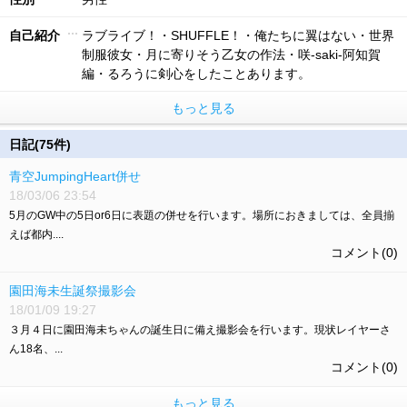
自己紹介
ラブライブ！・SHUFFLE！・俺たちに翼はない・世界
制服彼女・月に寄りそう乙女の作法・咲-saki-阿知賀
編・るろうに剣心をしたことあります。
もっと見る
日記(75件)
青空JumpingHeart併せ
18/03/06 23:54
5月のGW中の5日or6日に表題の併せを行います。場所におきましては、全員揃
えば都内....
コメント(0)
園田海未生誕祭撮影会
18/01/09 19:27
３月４日に園田海未ちゃんの誕生日に備え撮影会を行います。現状レイヤーさ
ん18名、...
コメント(0)
もっと見る