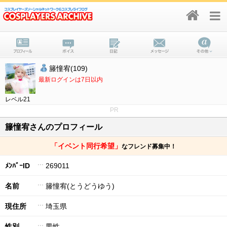
籐憧宥(109)
最新ログインは7日以内
レベル21
PR
籐憧宥さんのプロフィール
「イベント同行希望」
なフレンド募集中！
ﾒﾝﾊﾞｰID
269011
名前
籐憧宥(とうどうゆう)
現住所
埼玉県
性別
男性