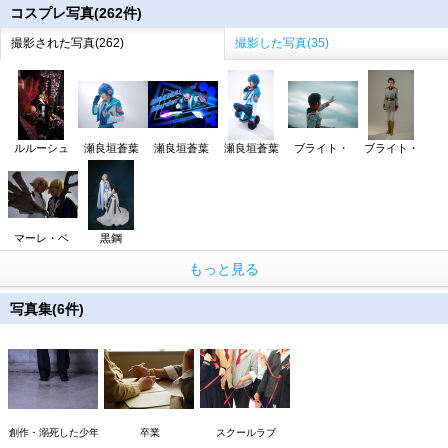
コスプレ写真(262件)
撮影された写真(262)
撮影した写真(35)
ルルーシュ
瀬良垣蒼葉
瀬良垣蒼葉
瀬良垣蒼葉
ブライト・
ブライト・
マーレ・ベ
黒鋼
もっと見る
写真集(6件)
創作・溺死した少年
卒業
スクールラブ