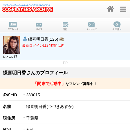
綴喜明日香(126)
最新ログインは24時間以内
レベル17
PR
綴喜明日香さんのプロフィール
「関東で活動中」
なフレンド募集中！
ﾒﾝﾊﾞｰID
289015
名前
綴喜明日香(つづきあすか)
現住所
千葉県
性別
女性