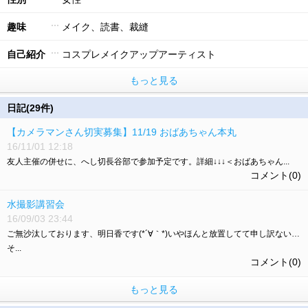
趣味
メイク、読書、裁縫
自己紹介
コスプレメイクアップアーティスト
もっと見る
日記(29件)
【カメラマンさん切実募集】11/19 おばあちゃん本丸
16/11/01 12:18
友人主催の併せに、へし切長谷部で参加予定です。詳細↓↓↓＜おばあちゃん...
コメント(0)
水撮影講習会
16/09/03 23:44
ご無沙汰しております、明日香です(*´∀｀*)いやほんと放置してて申し訳ない…
そ...
コメント(0)
もっと見る