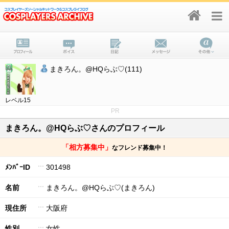
まきろん。@HQらぶ♡(111)
レベル15
PR
まきろん。@HQらぶ♡さんのプロフィール
「相方募集中」
なフレンド募集中！
ﾒﾝﾊﾞｰID
301498
名前
まきろん。@HQらぶ♡(まきろん)
現住所
大阪府
性別
女性