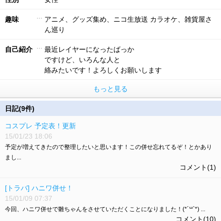
趣味
アニメ、グッズ集め、ニコ生放送 カラオケ、雑貨屋さ
ん巡り
自己紹介
最近レイヤーになったばっか
ですけど、いろんな人と
絡みたいです！よろしくお願いします
もっと見る
日記(9件)
コスプレ 予定表！更新
15/01/23 18:06
予定が増えてきたので整理したいと思います！この併せ忘れてるぞ！とかあり
まし...
コメント(1)
[トラバ] ハニワ併せ！
15/01/09 07:37
今回、ハニワ併せで雛ちゃんをさせていただくことになりました！(*´꒳`*) ...
コメント(10)