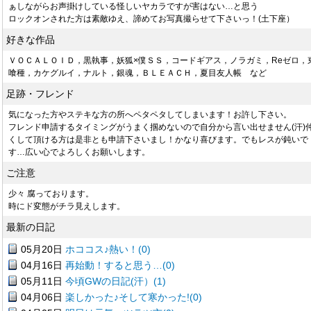
ぁしながらお声掛けしている怪しいヤカラですが害はない…と思う
ロックオンされた方は素敵ゆえ、諦めてお写真撮らせて下さいっ！(土下座）
好きな作品
ＶＯＣＡＬＯＩＤ，黒執事，妖狐×僕ＳＳ，コードギアス，ノラガミ，Reゼロ，
喰種，カケグルイ，ナルト，銀魂，ＢＬＥＡＣＨ，夏目友人帳 など
足跡・フレンド
気になった方やステキな方の所へペタペタしてしまいます！お許し下さい。
フレンド申請するタイミングがうまく掴めないので自分から言い出せません(汗)
くして頂ける方は是非とも申請下さいまし！かなり喜びます。でもレスが鈍いで
す…広い心でよろしくお願いします。
ご注意
少々 腐っております。
時にド変態がチラ見えします。
最新の日記
05月20日
ホココス♪熱い！(0)
04月16日
再始動！すると思う…(0)
05月11日
今頃GWの日記(汗）(1)
04月06日
楽しかった♪そして寒かった!(0)