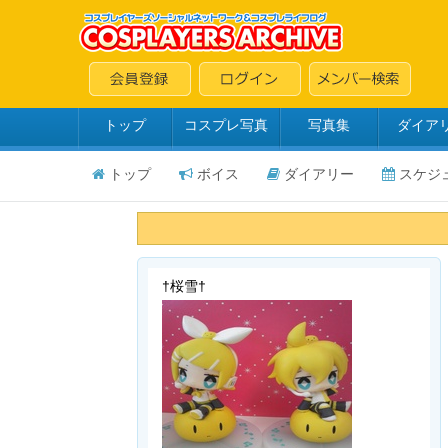
トップ
コスプレ写真
写真集
ダイア
トップ
ボイス
ダイアリー
スケジ
†桜雪†