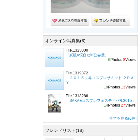
オンライン写真集(6)
File.1325000
「妖狐×僕併せin公会堂」
6
Photos
8
Views
File.1319372
「２０１５世界コスプレサミット ２ＤＡ
Ｙ」
19
Photos
13
Views
File.1318286
「SAKAEコスプレフェスティバル2015」
14
Photos
27
Views
全てを見る(6件)
フレンドリスト(18)