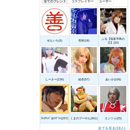
全てのフレンド
コスプレイヤー
ユーザー
ふる【知多半島の
ぜんいち(3)
杏祈(18)
王】(24)
しーさー(156)
結衣(57)
あいか(106)
ｱﾚｸｳｯﾄﾞ@ｿｹﾞｷｯ(257)
くまのプーやん(361)
エンツォ(25)
全てを見る(18人)