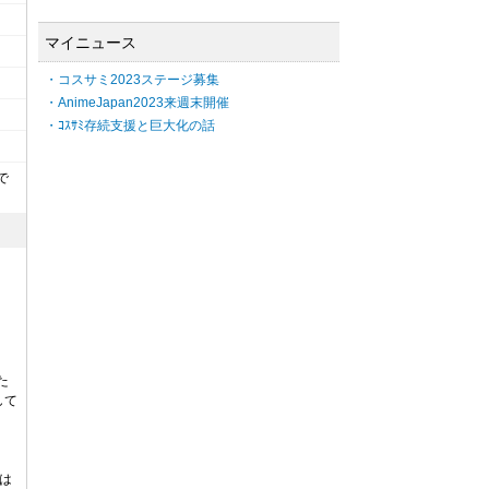
マイニュース
・コスサミ2023ステージ募集
・AnimeJapan2023来週末開催
・ｺｽｻﾐ存続支援と巨大化の話
で
た
して
は