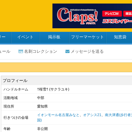
リー
イベント
掲示板
フリーマーケット
知恵袋
ュール
名刺コレクション
メッセージを送る
プロフィール
ハンドルネーム
†桜雪† (サクラユキ)
活動地域
中部
現住所
愛知県
イオンモール名古屋みなと
、
オアシス21
、
南大津通(歩行者
行きつけの会場
国)
年齢
非公開