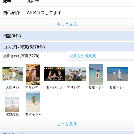
趣味
元針子
自己紹介
ARIAコスしてます
もっと見る
日記(0件)
コスプレ写真(5278件)
撮影された写真(5278)
撮影した写真(8)
天地秋乃
アリシア・
ダージリン
アリシア・
藍華・S・
藍華・S・
水無灯里
タイキシャ
もっと見る