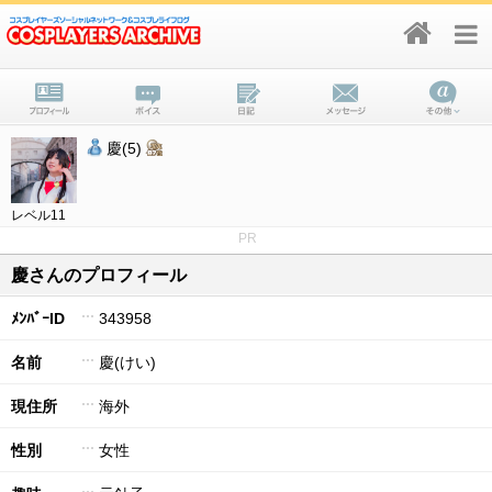
慶(5)
レベル11
PR
慶さんのプロフィール
ﾒﾝﾊﾞｰID
343958
名前
慶(けい)
現住所
海外
性別
女性