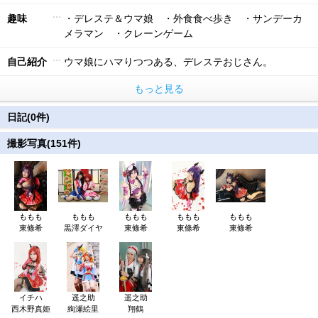
趣味
・デレステ＆ウマ娘 ・外食食べ歩き ・サンデーカ
メラマン ・クレーンゲーム
自己紹介
ウマ娘にハマりつつある、デレステおじさん。
もっと見る
日記(0件)
撮影写真(151件)
ももも
ももも
ももも
ももも
ももも
東條希
黒澤ダイヤ
東條希
東條希
東條希
イチハ
遥之助
遥之助
西木野真姫
絢瀬絵里
翔鶴