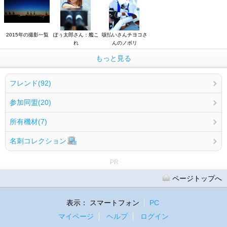
2015年の撮影一覧
ぽぅ太郎さん：艦こ
咳払いさんチヨコさ
れ
んのノボリ
もっと見る
フレンド(92)
参加同盟(20)
所有機材(7)
名刺コレクション
PR
ページトップへ
表示：
スマートフォン
PC
マイページ
ヘルプ
ログイン