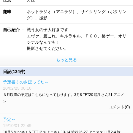
趣味
ネットラジオ（アニラジ）、サイクリング（ポタリン
グ）、撮影
自己紹介
戦う女の子大好きです
エヴァ、艦これ、キルラキル、ＦＧＯ、格ゲー、オリ
ジナルなんでも！
撮影させてください。
もっと見る
日記(134件)
予定書くのさぼってた～
20/02/25 00:10
３月以降の予定はこちらになっております。3月8 TFT20 琉生さん21 アニメ
ジ...
コメント(0)
予定～
19/10/01 22:49
10月5 Mihoさん6 TFT12 ちよこさん13-14 旅行26-27 アコスタ11月2-4 旅...