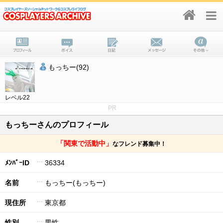
もっちー(92)
レベル22
PR
もっちーさんのプロフィール
「関東で活動中」
なフレンド募集中！
ﾒﾝﾊﾞｰID
36334
名前
もっちー(もっちー)
現住所
東京都
性別
男性