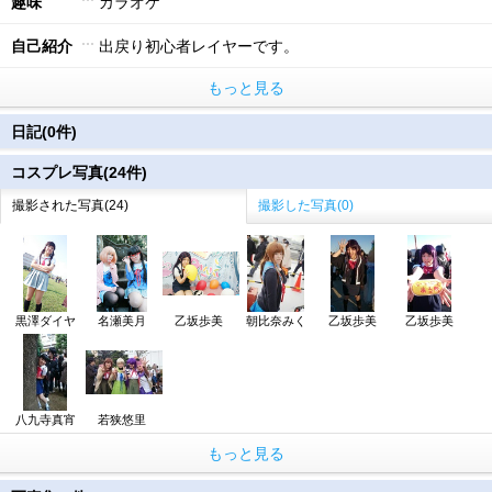
趣味
カラオケ
自己紹介
出戻り初心者レイヤーです。
もっと見る
日記(0件)
コスプレ写真(24件)
撮影された写真(24)
撮影した写真(0)
黒澤ダイヤ
名瀬美月
乙坂歩美
朝比奈みく
乙坂歩美
乙坂歩美
八九寺真宵
若狭悠里
もっと見る