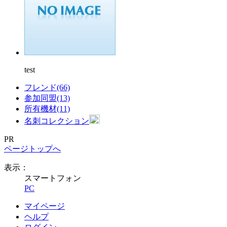
test
フレンド(66)
参加同盟(13)
所有機材(11)
名刺コレクション
PR
ページトップへ
表示：
スマートフォン
PC
マイページ
ヘルプ