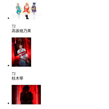
72
高坂穂乃果
72
桂木華