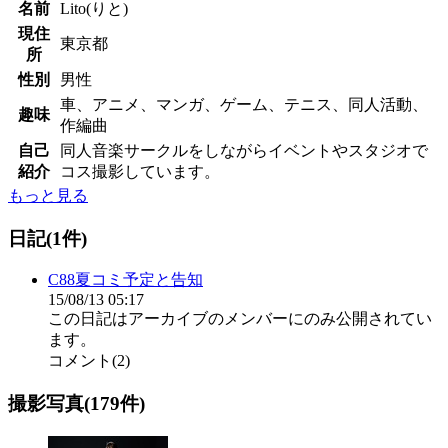
名前
Lito(りと)
現住
東京都
所
性別
男性
車、アニメ、マンガ、ゲーム、テニス、同人活動、
趣味
作編曲
自己
同人音楽サークルをしながらイベントやスタジオで
紹介
コス撮影しています。
もっと見る
日記(1件)
C88夏コミ予定と告知
15/08/13 05:17
この日記はアーカイブのメンバーにのみ公開されてい
ます。
コメント(2)
撮影写真(179件)