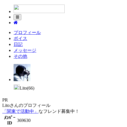
プロフィール
ボイス
日記
メッセージ
その他
Lito(66)
PR
Litoさんのプロフィール
「関東で活動中」
なフレンド募集中！
ﾒﾝﾊﾞｰ
369630
ID