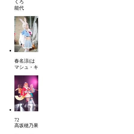
くろ
能代
春名涼(は
マシュ・キ
72
高坂穂乃果