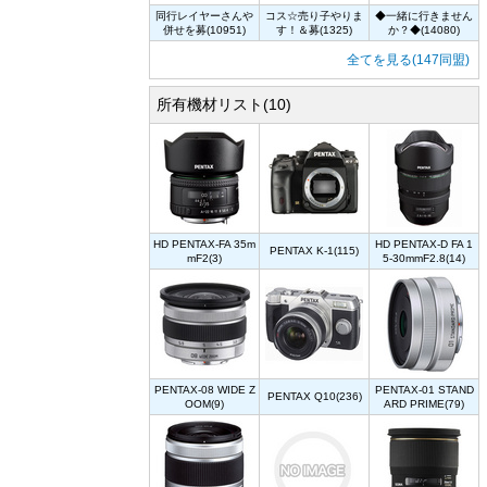
同行レイヤーさんや
コス☆売り子やりま
◆一緒に行きません
併せを募(10951)
す！＆募(1325)
か？◆(14080)
全てを見る(147同盟)
所有機材リスト(10)
HD PENTAX-FA 35m
HD PENTAX-D FA 1
PENTAX K-1(115)
mF2(3)
5-30mmF2.8(14)
PENTAX-08 WIDE Z
PENTAX-01 STAND
PENTAX Q10(236)
OOM(9)
ARD PRIME(79)