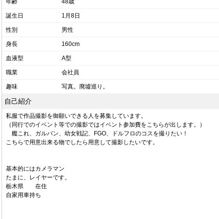
年齢
48歳
誕生日
1月8日
性別
男性
身長
160cm
血液型
A型
職業
会社員
趣味
写真。廃墟巡り。
自己紹介
私服で作品撮影を御願いできる人を募集しています。
（同行でのイベント等での撮影ではイベント参加費をこちらが出します。）
艦これ、ガルパン、幼女戦記、FGO、ドルフロのコスを撮りたい！
こちらで用意出来る物でしたら用意して撮影したいです。
基本的にはカメラマン
たまに、レイヤーです。
栃木県 在住
自家用車持ち