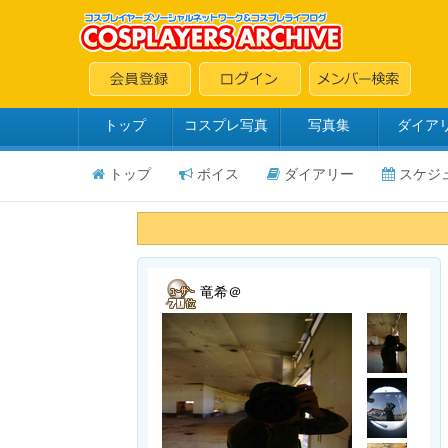
トップ
コスプレ写真
写真集
ダイア
トップ
ボイス
ダイアリー
スケジ
竜希＠