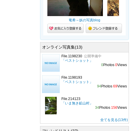
竜希～妖の写真blog
オンライン写真集(13)
File.1198230
公開準備中
「ベストショット」
0
Photos
0
Views
File.1198193
「ベストショット」
94
Photos
69
Views
File.214123
「いま無き鉱山村」
34
Photos
156
Views
全てを見る(13件)