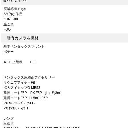
撮りたい作品
廃墟感有るもの
SM的な作品
ZONE-00
艦これ
FGO
所有カメラ＆機材
基本ペンタックスマウント
ボデー
Ｋ-１ 上級機 ＦＦ
ペンタックス用純正アクセサリー
マグニフアイヤ－FB
拡大アイカップO-ME53
延長コードF5P PX F5P （L）約3m〉
延長コードF5P〈1.5m〉F5P
PX ﾎｯﾄｼｭ-ｱﾀﾞﾌﾟﾀ-FG
PX ｵﾌｶﾒﾗｼｭ-ｱﾀﾞF
レンズ
単焦点