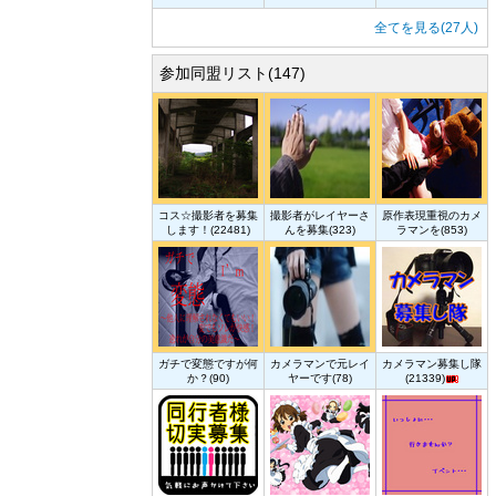
全てを見る(27人)
参加同盟リスト(147)
コス☆撮影者を募集
撮影者がレイヤーさ
原作表現重視のカメ
します！(22481)
んを募集(323)
ラマンを(853)
ガチで変態ですが何
カメラマンで元レイ
カメラマン募集し隊
か？(90)
ヤーです(78)
(21339)