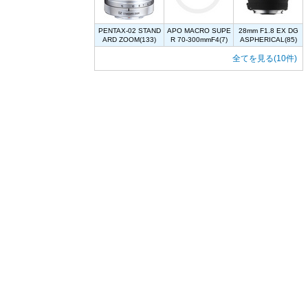
PENTAX-02 STAND
APO MACRO SUPE
28mm F1.8 EX DG
ARD ZOOM(133)
R 70-300mmF4(7)
ASPHERICAL(85)
全てを見る(10件)