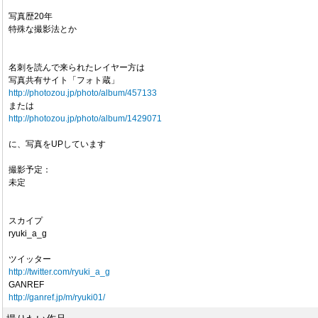
写真歴20年
特殊な撮影法とか
名刺を読んで来られたレイヤー方は
写真共有サイト「フォト蔵」
http://photozou.jp/photo/album/457133
または
http://photozou.jp/photo/album/1429071
に、写真をUPしています
撮影予定：
未定
スカイプ
ryuki_a_g
ツイッター
http://twitter.com/ryuki_a_g
GANREF
http://ganref.jp/m/ryuki01/