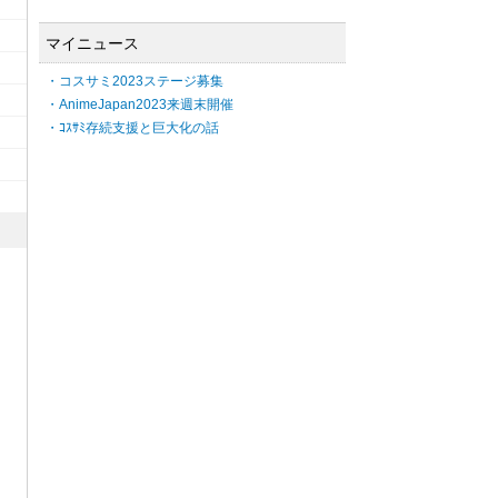
マイニュース
・コスサミ2023ステージ募集
・AnimeJapan2023来週末開催
・ｺｽｻﾐ存続支援と巨大化の話