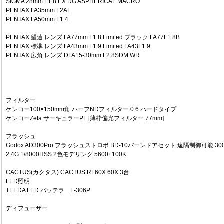
SIGMA 28mm F1.8 EX DG ASPHERICAL MACRO
PENTAX FA35mm F2AL
PENTAX FA50mm F1.4
PENTAX 望遠 レンズ FA77mm F1.8 Limited ブラック FA77F1.8B
PENTAX 標準 レンズ FA43mm F1.9 Limited FA43F1.9
PENTAX 広角 レンズ DFA15-30mm F2.8SDM WR
フィルター
ケンコー100×150mm角 ハーフNDフィルター 0.6 ハードタイプ
ケンコーZeta サーキュラーPL [薄枠偏光フィルター 77mm]
フラッシュ
Godox AD300Pro フラッシュストロボ BD-10バーンドアセット 遠隔制御可能 30
2.4G 1/8000HSS 2色モデリング 5600±100K
CACTUS(カクタス) CACTUS RF60X 60X 3台
LED照明
TEEDA LED バッテラ L-306P
ディフューザー