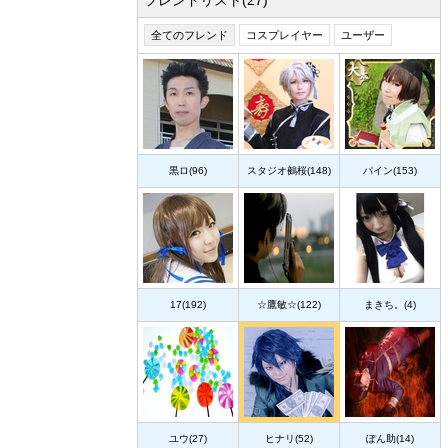
フレンドリスト(27)
全てのフレンド
コスプレイヤー
ユーザー
黒ロ(96)
スタジオ鵺桜(148)
パイン(153)
17(192)
☆鷹敏☆(122)
まきち。(4)
ユウ(27)
ヒナリ(52)
ぽん助(14)