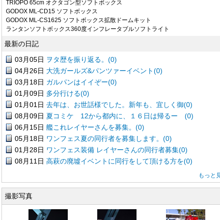
TRIOPO 65cm オクタゴン型ソフトボックス
GODOX ML-CD15 ソフトボックス
GODOX ML-CS1625 ソフトボックス拡散ドームキット
ランタンソフトボックス360度インフレータブルソフトライト
最新の日記
03月05日
ヲタ歴を振り返る。(0)
04月26日
大洗ガールズ&パンツァーイベント(0)
03月18日
ガルパンはイイぞー(0)
01月09日
多分行ける(0)
01月01日
去年は、お世話様でした。新年も、宜しく御(0)
08月09日
夏コミケ 12から都内に、１６日は帰るー (0)
06月15日
艦これレイヤーさんを募集。(0)
05月18日
ワンフェス夏の同行者を募集します。(0)
01月28日
ワンフェス装備 レイヤーさんの同行者募集(0)
08月11日
高萩の廃墟イベントに同行をして頂ける方を(0)
もっと
撮影写真