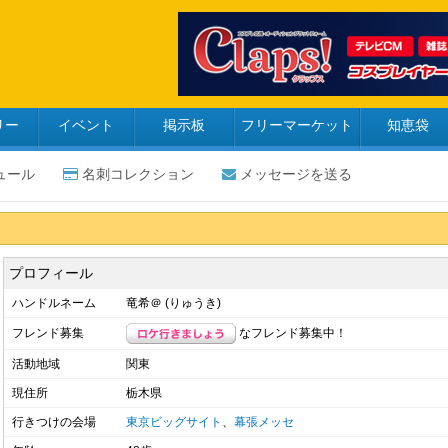
リー
イベント
掲示板
フリーマーケット
知恵袋
ュール
名刺コレクション
メッセージを送る
プロフィール
ハンドルネーム
竜希＠ (りゅうき)
なフレンド募集中！
フレンド募集
活動地域
関東
現住所
栃木県
行きつけの会場
東京ビッグサイト
、
幕張メッセ