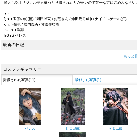
擬人化やオリジナル等も撮ったり撮られたりが多いので苦手な方はごめんなさい
▼可
fgo :) 玉藻の前(術) / 岡田以蔵 / お竜さん / 沖田総司(剣) / ナイチンゲール(狂)
kmt :) 錆兎 / 冨岡義勇 / 甘露寺蜜璃
token :) 岩融
fe3h :) ベレス
最新の日記
もっと
コスプレギャラリー
撮影された写真(11)
撮影した写真(1)
ベレス
岡田以蔵
岡田以蔵