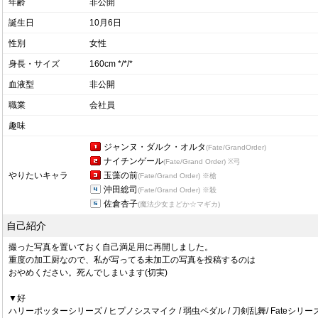
年齢
非公開
誕生日
10月6日
性別
女性
身長・サイズ
160cm */*/*
血液型
非公開
職業
会社員
趣味
ジャンヌ・ダルク・オルタ
(Fate/GrandOrder)
ナイチンゲール
(Fate/Grand Order)
※弓
やりたいキャラ
玉藻の前
(Fate/Grand Order)
※槍
沖田総司
(Fate/Grand Order)
※殺
佐倉杏子
(魔法少女まどか☆マギカ)
自己紹介
撮った写真を置いておく自己満足用に再開しました。
重度の加工厨なので、私が写ってる未加工の写真を投稿するのは
おやめください。死んでしまいます(切実)
▼好
ハリーポッターシリーズ / ヒプノシスマイク / 弱虫ペダル / 刀剣乱舞/ Fateシリー