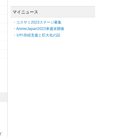
マイニュース
・コスサミ2023ステージ募集
・AnimeJapan2023来週末開催
・ｺｽｻﾐ存続支援と巨大化の話
ズ