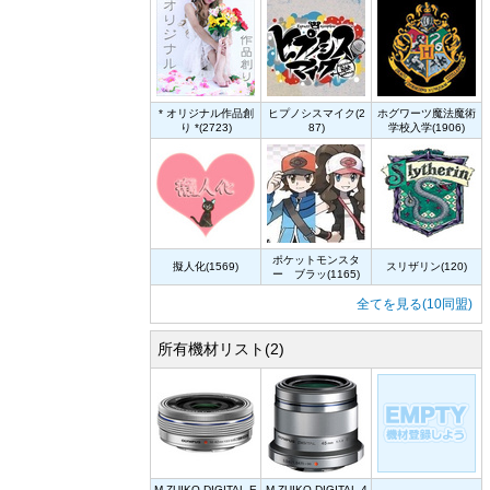
* オリジナル作品創
ヒプノシスマイク(2
ホグワーツ魔法魔術
り *(2723)
87)
学校入学(1906)
ポケットモンスタ
擬人化(1569)
スリザリン(120)
ー ブラッ(1165)
全てを見る(10同盟)
所有機材リスト(2)
M.ZUIKO DIGITAL E
M.ZUIKO DIGITAL 4