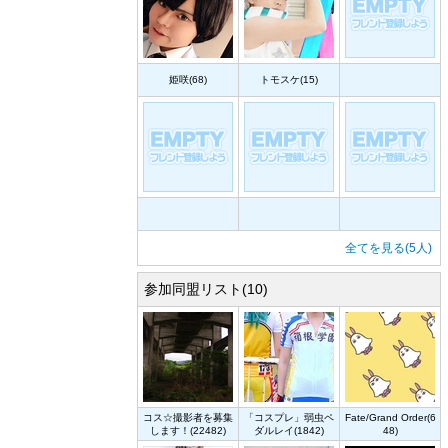
姫咲(68)
トモスケ(15)
全てを見る(5人)
参加同盟リスト(10)
コス☆撮影者を募集
「コスプレ」弱虫ペ
Fate/Grand Order(6
します！(22482)
ダルレイ(1842)
48)