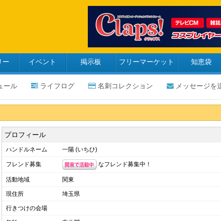
リー
イベント
掲示板
フリーマーケット
知恵袋
ュール
ライフログ
名刺コレクション
メッセージを
プロフィール
ハンドルネーム
一陽 (いちひ)
なフレンド募集中！
フレンド募集
活動地域
関東
現住所
埼玉県
行きつけの会場