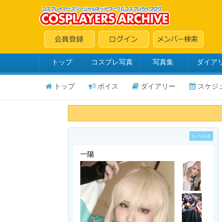
トップ
コスプレ写真
写真集
ダイア
トップ
ボイス
ダイアリー
スケジ
レベル4
一陽