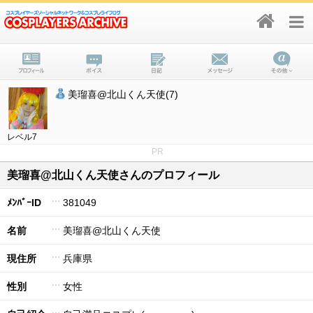
美瑠喜@北山くん天使(7)
レベル7
PR
美瑠喜@北山くん天使さんのプロフィール
ﾒﾝﾊﾞｰID
381049
名前
美瑠喜@北山くん天使
現住所
兵庫県
性別
女性