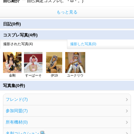
自己紹介
自己満足コスプレ(。・ω・。)
もっと見る
日記(0件)
コスプレ写真(4件)
撮影された写真(4)
撮影した写真(0)
金剛
すーぱーそ
伊19
ユークリウ
写真集(0件)
フレンド(7)
参加同盟(7)
所有機材(0)
名刺コレクション