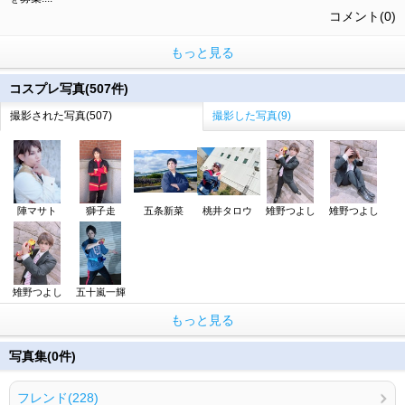
コメント(0)
もっと見る
コスプレ写真(507件)
撮影された写真(507)
撮影した写真(9)
陣マサト
獅子走
五条新菜
桃井タロウ
雉野つよし
雉野つよし
雉野つよし
五十嵐一輝
もっと見る
写真集(0件)
フレンド(228)