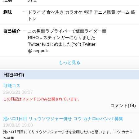
趣味
ドライブ 食べ歩き カラオケ 料理 アニメ鑑賞 ゲーム 筋
トレ
自己紹介
この男‼‼ラブライバーで仮面ライダー‼‼
RIHO→スティンガーになりました
Twitterもはじめました(^o^) Twitter
@ seppuk
もっと見る
日記(43件)
可能コス
26/01/21 08:37
この日記はフレンドにのみ公開されています。
コメント(14)
池ハロ1日目 リュウソウジャー併せ コウ カナロorバンバ 募集
19/09/19 19:00
池ハロ1日目にてリュウソウジャー併せを企画したいと思います。コウ カナロ
を募集....