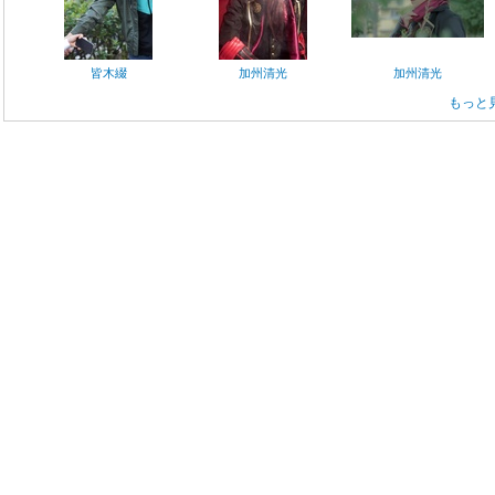
皆木綴
加州清光
加州清光
もっと