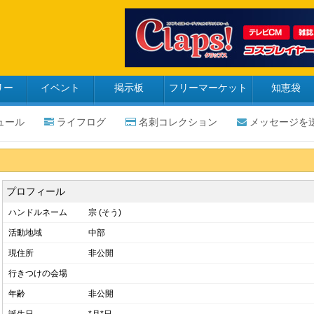
リー
イベント
掲示板
フリーマーケット
知恵袋
ュール
ライフログ
名刺コレクション
メッセージを
プロフィール
ハンドルネーム
宗 (そう)
活動地域
中部
現住所
非公開
行きつけの会場
年齢
非公開