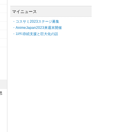
マイニュース
・コスサミ2023ステージ募集
・AnimeJapan2023来週末開催
・ｺｽｻﾐ存続支援と巨大化の話
思