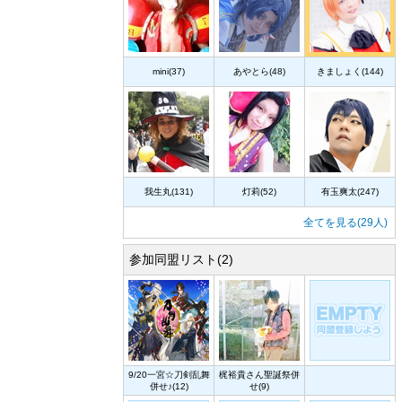
mini(37)
あやとら(48)
きましょく(144)
我生丸(131)
灯莉(52)
有玉爽太(247)
全てを見る(29人)
参加同盟リスト(2)
9/20一宮☆刀剣乱舞
梶裕貴さん聖誕祭併
併せ♪(12)
せ(9)