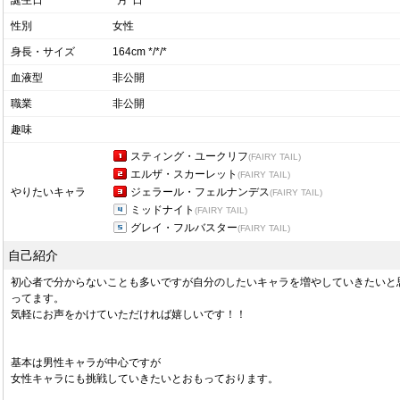
誕生日
*月*日
性別
女性
身長・サイズ
164cm */*/*
血液型
非公開
職業
非公開
趣味
スティング・ユークリフ
(FAIRY TAIL)
エルザ・スカーレット
(FAIRY TAIL)
やりたいキャラ
ジェラール・フェルナンデス
(FAIRY TAIL)
ミッドナイト
(FAIRY TAIL)
グレイ・フルバスター
(FAIRY TAIL)
自己紹介
初心者で分からないことも多いですが自分のしたいキャラを増やしていきたいと
ってます。
気軽にお声をかけていただければ嬉しいです！！
基本は男性キャラが中心ですが
女性キャラにも挑戦していきたいとおもっております。