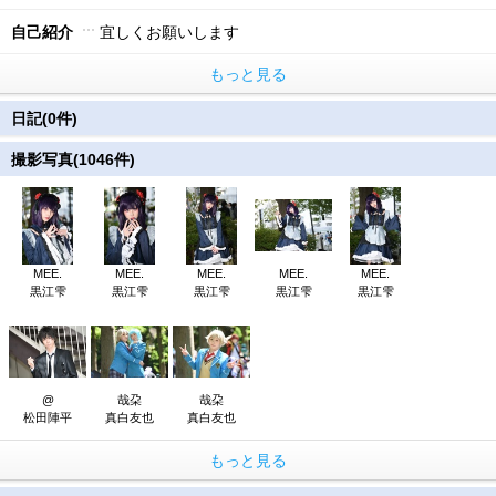
自己紹介
宜しくお願いします
もっと見る
日記(0件)
撮影写真(1046件)
MEE.
MEE.
MEE.
MEE.
MEE.
黒江雫
黒江雫
黒江雫
黒江雫
黒江雫
@
哉朶
哉朶
松田陣平
真白友也
真白友也
もっと見る