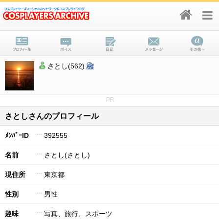
さとし(562)
PR
さとしさんのプロフィール
ﾒﾝﾊﾞｰID
392555
名前
さとし(さとし)
現住所
東京都
性別
男性
趣味
写真、旅行、スポーツ