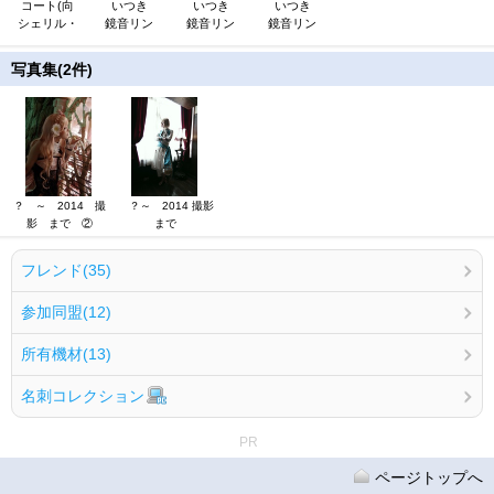
コート(向
いつき
いつき
いつき
シェリル・
鏡音リン
鏡音リン
鏡音リン
写真集(2件)
？ ～ 2014 撮
？～ 2014 撮影
影 まで ②
まで
フレンド(35)
参加同盟(12)
所有機材(13)
名刺コレクション
PR
ページトップへ