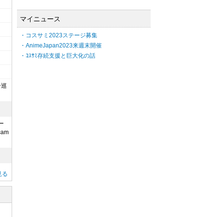
マイニュース
・コスサミ2023ステージ募集
・AnimeJapan2023来週末開催
・ｺｽｻﾐ存続支援と巨大化の話
ー巡
ー
am
見る