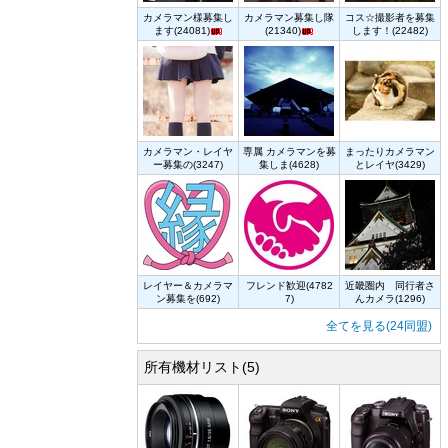
カメラマン様募集し
カメラマン募集し隊
コス☆撮影者を募集
ます(24081)
(21340)
します！(22482)
カメラマン・レイヤ
専属 カメラマンを募
まったりカメラマン
ー募集の(3247)
集しま(4628)
とレイヤ(3429)
レイヤー＆カメラマ
フレンド歓迎(4782
近畿圏内 同行者さ
ン募集を(692)
7)
んカメラ(1296)
全てを見る(24同盟)
所有機材リスト(5)