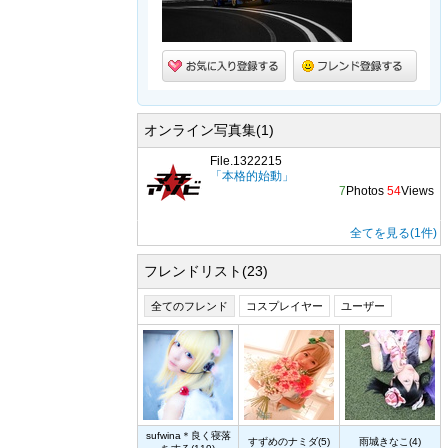
オンライン写真集(1)
File.1322215
「本格的始動」
7
Photos
54
Views
全てを見る(1件)
フレンドリスト(23)
全てのフレンド
コスプレイヤー
ユーザー
sufwina＊良く寝落
すずめのナミダ(5)
雨城きなこ(4)