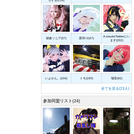
ちする(119)
A.etsukoTwitterにい
朝倉ソニア(57)
黒羽+2(47)
ます(202)
いよかん。(104)
トモ(165)
瑠音(92)
全てを見る(23人)
参加同盟リスト(24)