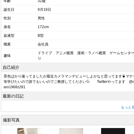
年齢
32歳
誕生日
9月18日
性別
男性
身長
172cm
血液型
B型
職業
会社員
ドライブ アニメ鑑賞 漫画・ラノベ鑑賞 ゲームセンタ
趣味
り
自己紹介
景色ばかり撮ってましたが最近カメラマンデビューしよかなと思ってます🍵マナ
等学びたいので誰でもいいのでご教授してください💦 Twitterやってます @c
aro1968z281
最新の日記
もっと
撮影写真