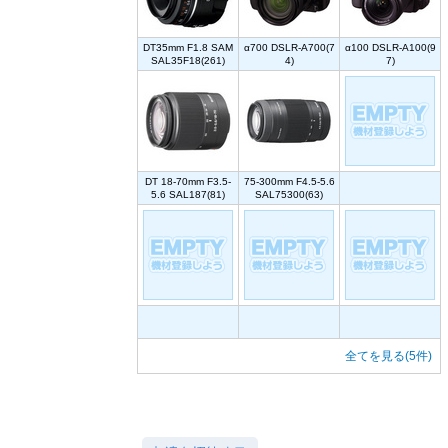
DT35mm F1.8 SAM
α700 DSLR-A700(7
α100 DSLR-A100(9
SAL35F18(261)
4)
7)
DT 18-70mm F3.5-
75-300mm F4.5-5.6
5.6 SAL187(81)
SAL75300(63)
全てを見る(5件)