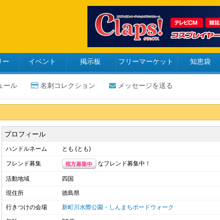
リー
イベント
掲示板
フリーマーケット
知恵袋
ュール
名刺コレクション
メッセージを送る
プロフィール
ハンドルネーム
とも (とも)
なフレンド募集中！
フレンド募集
活動地域
四国
現住所
徳島県
行きつけの会場
新町川水際公園・しんまちボードウォーク