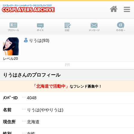
りうは(93)
レベル20
PR
りうはさんのプロフィール
「北海道で活動中」
なフレンド募集中！
ﾒﾝﾊﾞｰID
4048
名前
りうは(ややりうは)
現住所
北海道
性別
女性