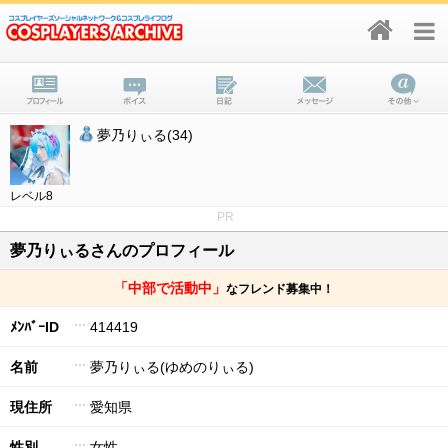
夢乃りぃる(34)
レベル8
PR
夢乃りぃるさんのプロフィール
「中部で活動中」
なフレンド募集中！
ﾒﾝﾊﾞｰID
414419
名前
夢乃りぃる(ゆめのりぃる)
現住所
愛知県
性別
女性