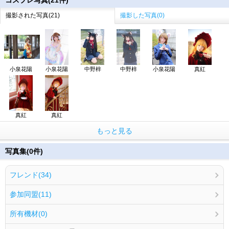
コスプレ写真(21件)
撮影された写真(21)
撮影した写真(0)
小泉花陽
小泉花陽
中野梓
中野梓
小泉花陽
真紅
真紅
真紅
もっと見る
写真集(0件)
フレンド(34)
参加同盟(11)
所有機材(0)