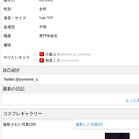
誕生日
6月14日
性別
女性
身長・サイズ
*cm */*/*
血液型
不明
職業
専門学校生
趣味
小森ユイ
(DIABOLIK LOVERS)
やりたいキャラ
初音ミク
(VOCALOID)
自己紹介
Twitter:@yumeme_s
最新の日記
もっと
コスプレギャラリー
撮影された写真(39)
撮影した写真(0)