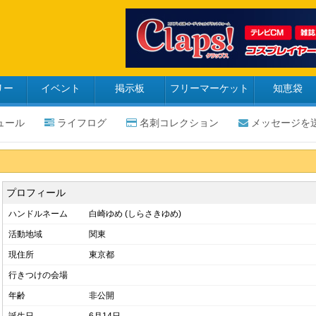
リー
イベント
掲示板
フリーマーケット
知恵袋
ュール
ライフログ
名刺コレクション
メッセージを
プロフィール
ハンドルネーム
白崎ゆめ (しらさきゆめ)
活動地域
関東
現住所
東京都
行きつけの会場
年齢
非公開