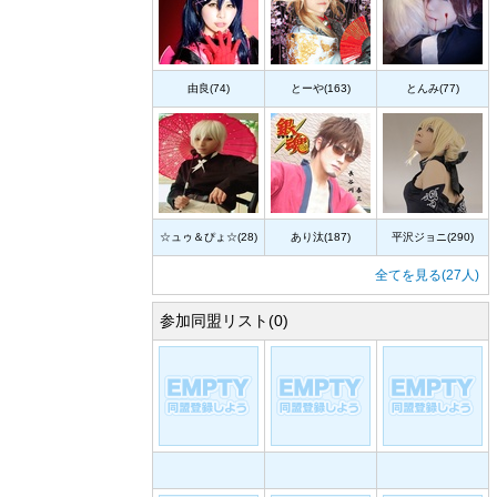
由良(74)
とーや(163)
とんみ(77)
☆ュゥ＆ぴょ☆(28)
あり汰(187)
平沢ジョニ(290)
全てを見る(27人)
参加同盟リスト(0)