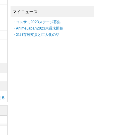
マイニュース
・コスサミ2023ステージ募集
・AnimeJapan2023来週末開催
・ｺｽｻﾐ存続支援と巨大化の話
見る