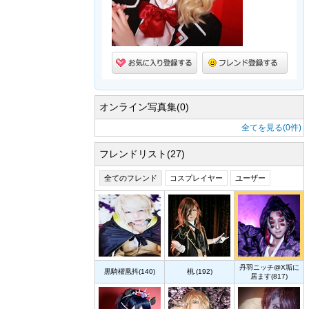
オンライン写真集(0)
全てを見る(0件)
フレンドリスト(27)
全てのフレンド
コスプレイヤー
ユーザー
丹羽ニッチ@X垢に
黒騎櫂凰抖(140)
桃.(192)
居ます(817)