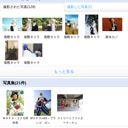
撮影された写真(128)
撮影した写真(2)
複数キャラ
複数キャラ
複数キャラ
複数キャラ
複数キャラ
家永カノ
複数キャラ
複数キャラ
もっと見る
写真集(21件)
ＭＨＰ３～ユクモ村
ＭＨＰ２ndG～ブラ
ストリートファイタ
村長
ンゴ ガン
ーⅡ～ケン