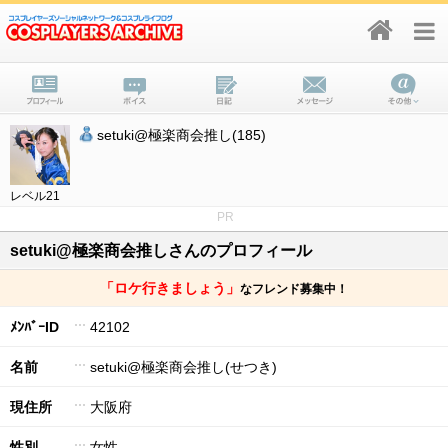
setuki@極楽商会推し(185)
レベル21
PR
setuki@極楽商会推しさんのプロフィール
「ロケ行きましょう」
なフレンド募集中！
ﾒﾝﾊﾞｰID
42102
名前
setuki@極楽商会推し(せつき)
現住所
大阪府
性別
女性