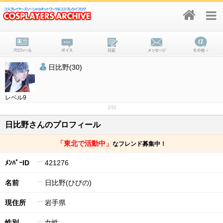
日比野(30)
レベル9
PR
日比野さんのプロフィール
「東北で活動中」
なフレンド募集中！
ﾒﾝﾊﾞｰID
421276
名前
日比野(ひびの)
現住所
岩手県
性別
女性