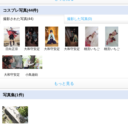
コスプレ写真(44件)
撮影された写真(44)
撮影した写真(0)
日向正宗
大和守安定
大和守安定
大和守安定
桃宮いちご
桃宮いちご
大和守安定
小鳥遊紡
もっと見る
写真集(1件)