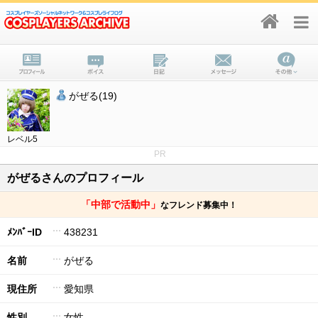
がぜる(19)
レベル5
PR
がぜるさんのプロフィール
「中部で活動中」
なフレンド募集中！
ﾒﾝﾊﾞｰID
438231
名前
がぜる
現住所
愛知県
性別
女性