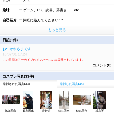
趣味
ゲーム、PC、読書、落書き……etc
自己紹介
気軽に絡んでください^ ^
もっと見る
日記(1件)
おつかれさまです
16/07/31 17:24
この日記はアーカイブのメンバーにのみ公開されています。
コメント(0)
コスプレ写真(33件)
撮影された写真(33)
撮影した写真(35)
鶴丸国永
鶴丸国永
青行燈
鶴丸国永
鶴丸国永
橘真琴