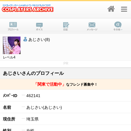
あじさい(8)
レベル4
PR
あじさいさんのプロフィール
「関東で活動中」
なフレンド募集中！
ﾒﾝﾊﾞｰID
462141
名前
あじさい(あじさい)
現住所
埼玉県
性別
女性