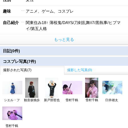
趣味
アニメ、ゲーム、コスプレ
自己紹介
関東住み18↑ 薄桜鬼/DAYS/刀剣乱舞/i7/黒執事/ヒプマ
イ/第五人格
もっと見る
日記(0件)
コスプレ写真(7件)
撮影された写真(7)
撮影した写真(0)
シエル・フ
観音坂独歩
新戸部哲也
雪村千鶴
雪村千鶴
臼井雄太
雪村千鶴