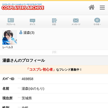
湯森(3)
レベル3
PR
湯森さんのプロフィール
「コスプレ初心者」
なフレンド募集中！
ﾒﾝﾊﾞｰID
469858
名前
湯森(ゆのもり)
現住所
茨城県
性別
女性