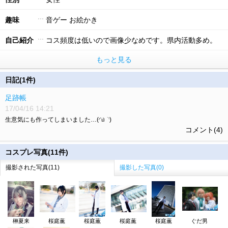
趣味
音ゲー お絵かき
自己紹介
コス頻度は低いので画像少なめです。県内活動多め。
もっと見る
日記(1件)
足跡帳
17/04/16 14:21
生意気にも作ってしまいました…(◜௰◝)
コメント(4)
コスプレ写真(11件)
撮影された写真(11)
撮影した写真(0)
榊夏来
桜庭薫
桜庭薫
桜庭薫
桜庭薫
ぐだ男