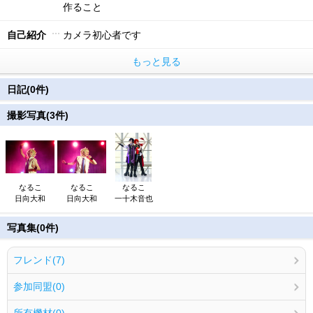
作ること
自己紹介
カメラ初心者です
もっと見る
日記(0件)
撮影写真(3件)
なるこ
なるこ
なるこ
日向大和
日向大和
一十木音也
写真集(0件)
フレンド(7)
参加同盟(0)