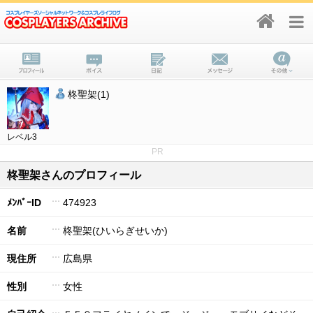
柊聖架(1)
レベル3
PR
柊聖架さんのプロフィール
ﾒﾝﾊﾞｰID
474923
名前
柊聖架(ひいらぎせいか)
現住所
広島県
性別
女性