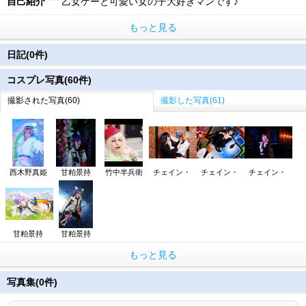
自己紹介
乙女ゲーと可愛い女の子大好きマンです♪
もっと見る
日記(0件)
コスプレ写真(60件)
撮影された写真(60)
撮影した写真(61)
西木野真姫
甘粕景持
竹中半兵衛
チェイン・
チェイン・
チェイン・
甘粕景持
甘粕景持
もっと見る
写真集(0件)