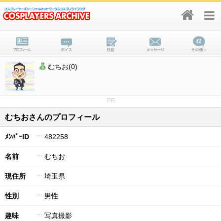
むちお(0)
PR
むちおさんのプロフィール
ﾒﾝﾊﾞｰID
482258
名前
むちお
現住所
埼玉県
性別
男性
趣味
写真撮影