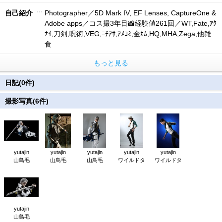
自己紹介
Photographer／5D Mark IV, EF Lenses, CaptureOne &
Adobe apps／コス撮3年目📸経験値261回／WT,Fate,ｱｸ
ﾅｲ,刀剣,呪術,VEG,ﾆﾁｱｻ,ｱﾒｺﾐ,金ｶﾑ,HQ,MHA,Zega,他雑
食
もっと見る
日記(0件)
撮影写真(6件)
yutajin
yutajin
yutajin
yutajin
yutajin
山鳥毛
山鳥毛
山鳥毛
ワイルドタ
ワイルドタ
yutajin
山鳥毛