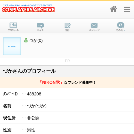
づか(0)
PR
づかさんのプロフィール
「NIKON党」
なフレンド募集中！
ﾒﾝﾊﾞｰID
488208
名前
づか(づか)
現住所
非公開
性別
男性