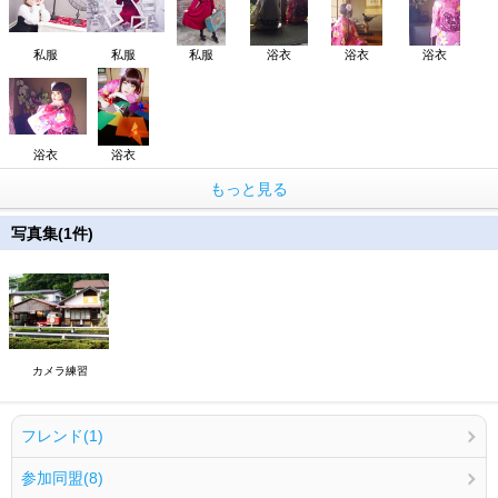
私服
私服
私服
浴衣
浴衣
浴衣
浴衣
浴衣
もっと見る
写真集(1件)
カメラ練習
フレンド(1)
参加同盟(8)