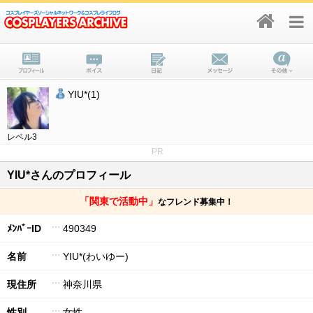
YIU*(1)
レベル3
PR
YIU*さんのプロフィール
「関東で活動中」
なフレンド募集中！
ﾒﾝﾊﾞｰID
490349
名前
YIU*(わいゆー)
現住所
神奈川県
性別
女性