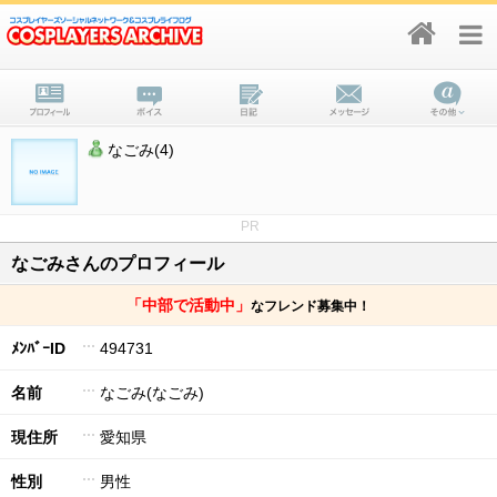
なごみ(4)
PR
なごみさんのプロフィール
「中部で活動中」
なフレンド募集中！
ﾒﾝﾊﾞｰID
494731
名前
なごみ(なごみ)
現住所
愛知県
性別
男性