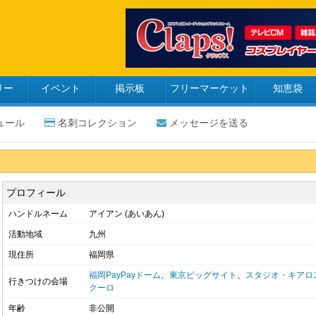
リー
イベント
掲示板
フリーマーケット
知恵袋
ュール
名刺コレクション
メッセージを送る
プロフィール
ハンドルネーム
アイアン (あいあん)
活動地域
九州
現住所
福岡県
福岡PayPayドーム
、
東京ビッグサイト
、
スタジオ・キアロ
行きつけの会場
クーロ
年齢
非公開