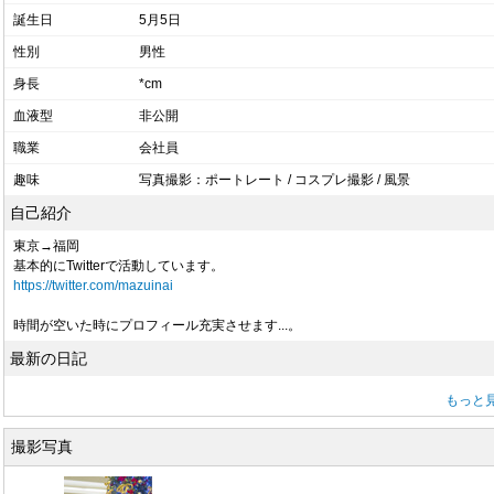
誕生日
5月5日
性別
男性
身長
*cm
血液型
非公開
職業
会社員
趣味
写真撮影：ポートレート / コスプレ撮影 / 風景
自己紹介
東京→福岡
基本的にTwitterで活動しています。
https://twitter.com/mazuinai
時間が空いた時にプロフィール充実させます...。
最新の日記
もっと
撮影写真