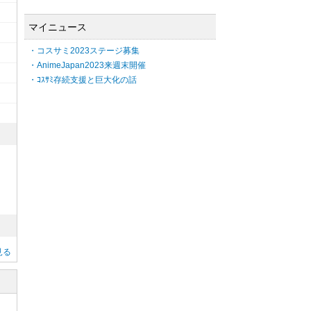
マイニュース
・コスサミ2023ステージ募集
・AnimeJapan2023来週末開催
・ｺｽｻﾐ存続支援と巨大化の話
見る