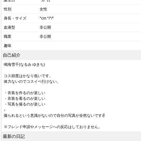
誕生日
*月*日
性別
女性
身長・サイズ
*cm */*/*
血液型
非公開
職業
非公開
趣味
自己紹介
鳴海雪千(なるみ ゆきち)
コス頻度はかなり低いです。
体力ないのでコスイベ行けない。
・衣装を作るのが楽しい
・衣装を着るのが楽しい
・写真を撮るのが楽しい
↓
撮られるという意識がないので自分の写真が全然ないです✌️
※フレンド申請やメッセージへの反応はしておりません。
最新の日記