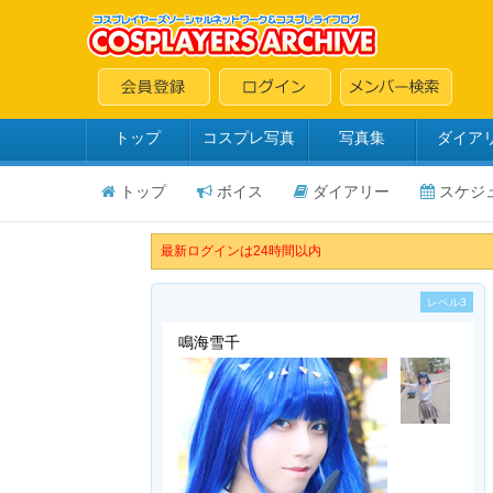
トップ
コスプレ写真
写真集
ダイア
トップ
ボイス
ダイアリー
スケジ
最新ログインは24時間以内
レベル3
鳴海雪千