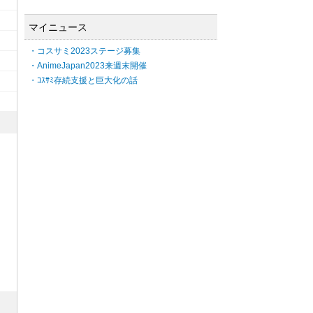
マイニュース
・コスサミ2023ステージ募集
・AnimeJapan2023来週末開催
・ｺｽｻﾐ存続支援と巨大化の話