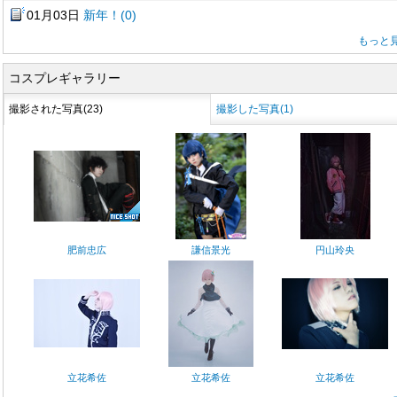
01月03日
新年！(0)
もっと
コスプレギャラリー
撮影された写真(23)
撮影した写真(1)
肥前忠広
謙信景光
円山玲央
立花希佐
立花希佐
立花希佐