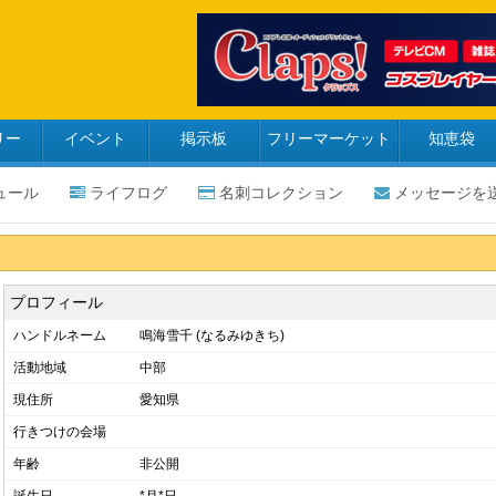
リー
イベント
掲示板
フリーマーケット
知恵袋
ュール
ライフログ
名刺コレクション
メッセージを
プロフィール
ハンドルネーム
鳴海雪千 (なるみゆきち)
活動地域
中部
現住所
愛知県
行きつけの会場
年齢
非公開