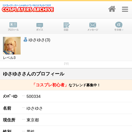
ゆさゆさ(3)
レベル3
PR
ゆさゆささんのプロフィール
「コスプレ初心者」
なフレンド募集中！
ﾒﾝﾊﾞｰID
500334
名前
ゆさゆさ
現住所
東京都
性別
男性