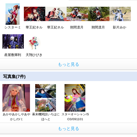
シスターミ
華王妃ネル
華王妃ネル
朔間凛月
朔間凛月
影片みか
産屋敷輝利
天翔ひびき
もっと見る
写真集(7件)
あかやあかしやあや
幕末機関説いろはに
スターオーシャン/S
かしの/ミ
ほへと
O3/091101
もっと見る