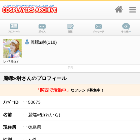
麗螺ж射(118)
レベル27
PR
麗螺ж射さんのプロフィール
「関西で活動中」
なフレンド募集中！
ﾒﾝﾊﾞｰID
50673
名前
麗螺ж射(れいら)
現住所
徳島県
性別
女性