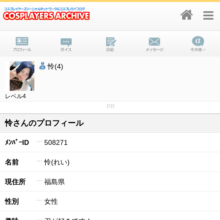
怜(4)
レベル4
PR
怜さんのプロフィール
ﾒﾝﾊﾞｰID
508271
名前
怜(れい)
現住所
福島県
性別
女性