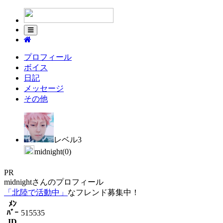
プロフィール
ボイス
日記
メッセージ
その他
レベル3
midnight(0)
PR
midnightさんのプロフィール
「北陸で活動中」
なフレンド募集中！
ﾒﾝ
ﾊﾞｰ
515535
ID