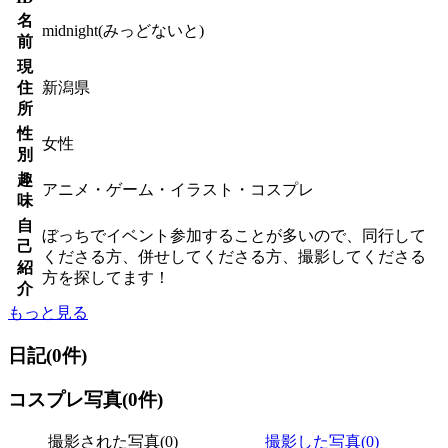
名
midnight(みっどないと)
前
現
住
新潟県
所
性
女性
別
趣
アニメ・ゲーム・イラスト・コスプレ
味
自
ぼっちでイベント参加することが多いので、同行して
己
くださる方、併せしてくださる方、撮影してくださる
紹
方を探してます！
介
もっと見る
日記(0件)
コスプレ写真(0件)
撮影された写真(0)
撮影した写真(0)