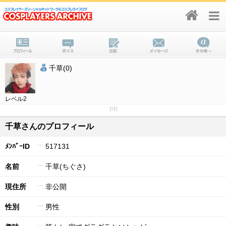
千草(0)
レベル2
PR
千草さんのプロフィール
ﾒﾝﾊﾞｰID
517131
名前
千草(ちぐさ)
現住所
非公開
性別
男性