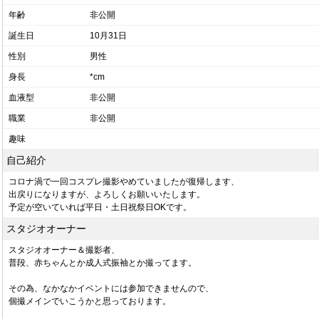
年齢
非公開
誕生日
10月31日
性別
男性
身長
*cm
血液型
非公開
職業
非公開
趣味
自己紹介
コロナ渦で一回コスプレ撮影やめていましたが復帰します、
出戻りになりますが、よろしくお願いいたします。
予定が空いていれば平日・土日祝祭日OKです。
スタジオオーナー
スタジオオーナー＆撮影者、
普段、赤ちゃんとか成人式振袖とか撮ってます。
その為、なかなかイベントには参加できませんので、
個撮メインでいこうかと思っております。