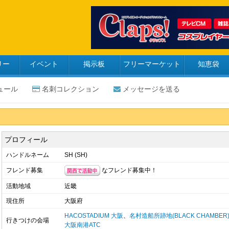
リー
イベント
掲示板
フリーマーケット
知恵袋
ュール
名刺コレクション
メッセージを送る
プロフィール
ハンドルネーム
SH (SH)
なフレンド募集中！
フレンド募集
活動地域
近畿
現住所
大阪府
HACOSTADIUM 大阪
、
名村造船所跡地(BLACK CHAMBER
行きつけの会場
大阪南港ATC