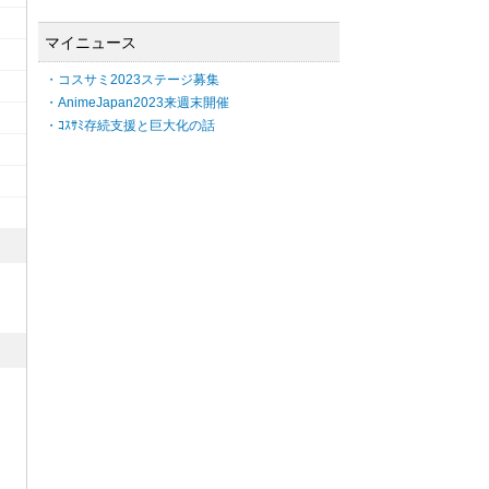
マイニュース
・コスサミ2023ステージ募集
・AnimeJapan2023来週末開催
・ｺｽｻﾐ存続支援と巨大化の話