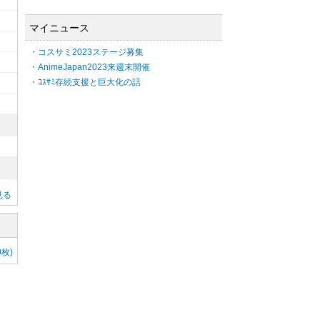
マイニュース
・コスサミ2023ステージ募集
・AnimeJapan2023来週末開催
・ｺｽｻﾐ存続支援と巨大化の話
見る
枚)