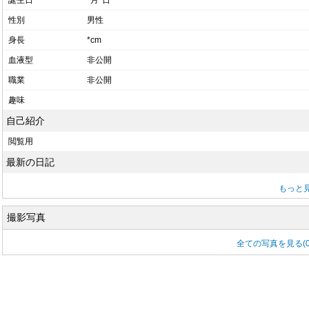
誕生日
*月*日
性別
男性
身長
*cm
血液型
非公開
職業
非公開
趣味
自己紹介
閲覧用
最新の日記
もっと
撮影写真
全ての写真を見る(0