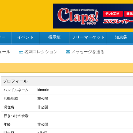
リー
イベント
掲示板
フリーマーケット
知恵袋
ュール
名刺コレクション
メッセージを送る
プロフィール
ハンドルネーム
kimorin
活動地域
非公開
現住所
非公開
行きつけの会場
年齢
非公開