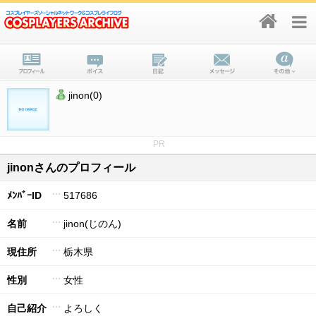
jinon(0)
PR
jinonさんのプロフィール
ﾒﾝﾊﾞｰID
517686
名前
jinon(じのん)
現住所
栃木県
性別
女性
自己紹介
よろしく