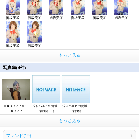
御坂美琴
御坂美琴
御坂美琴
御坂美琴
御坂美琴
御坂美琴
御坂美琴
御坂美琴
もっと見る
写真集(4件)
Ｈｕｎｔｅｒ×Ｈｕ
涼宮ハルヒの憂鬱
涼宮ハルヒの憂鬱
ｎｔｅｒ
撮影会 （
撮影会
もっと見る
フレンド(19)